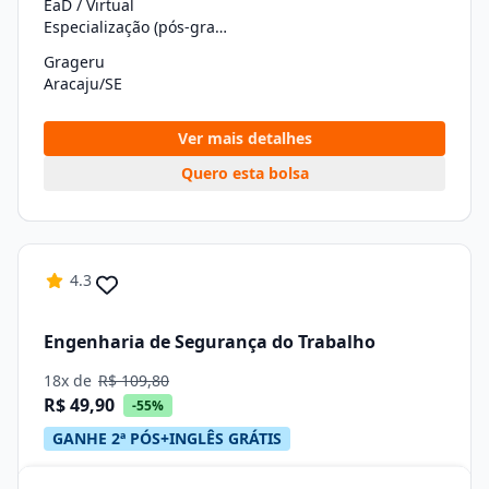
EaD / Virtual
Especialização (pós-graduação)
Grageru
Aracaju/SE
Ver mais detalhes
Quero esta bolsa
4.3
Engenharia de Segurança do Trabalho
18x de
R$ 109,80
R$ 49,90
-55%
GANHE 2ª PÓS+INGLÊS GRÁTIS