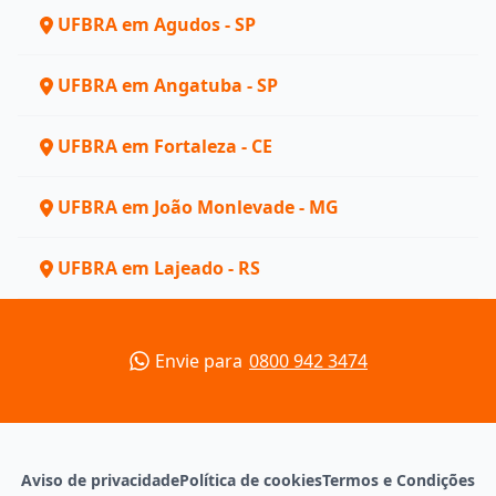
UFBRA em Agudos - SP
UFBRA em Angatuba - SP
UFBRA em Fortaleza - CE
UFBRA em João Monlevade - MG
UFBRA em Lajeado - RS
Envie para
0800 942 3474
Aviso de privacidade
Política de cookies
Termos e Condições