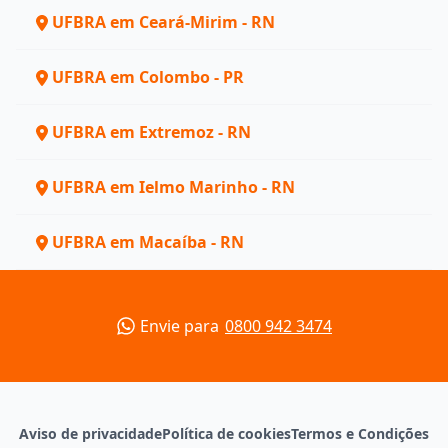
UFBRA em Ceará-Mirim - RN
UFBRA em Colombo - PR
UFBRA em Extremoz - RN
UFBRA em Ielmo Marinho - RN
UFBRA em Macaíba - RN
Envie para
0800 942 3474
Aviso de privacidade
Política de cookies
Termos e Condições