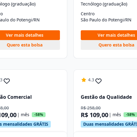
ólogo (graduação)
Tecnólogo (graduação)
ro
Centro
Paulo do Potengi/RN
São Paulo do Potengi/RN
Ver mais detalhes
Ver mais detalhes
Quero esta bolsa
Quero esta bolsa
.3
4.3
ão Comercial
Gestão da Qualidade
58,00
R$ 258,00
109,00
R$ 109,00
| mês
| mês
-58%
-58%
s mensalidades GRÁTIS
Duas mensalidades GRÁT