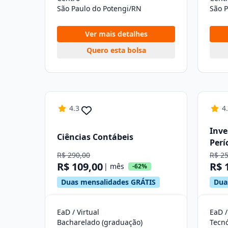
São Paulo do Potengi/RN
São 
Ver mais detalhes
Quero esta bolsa
4.3
4
Inve
Ciências Contábeis
Perí
R$ 290,00
R$ 2
R$ 109,00
R$ 
| mês
-62%
Duas mensalidades GRÁTIS
Dua
EaD / Virtual
EaD /
Bacharelado (graduação)
Tecn