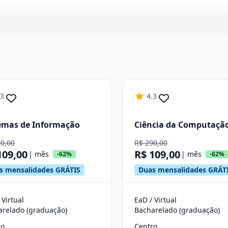
Continuar
.3
4.3
emas de Informação
Ciência da Computaçã
90,00
R$ 290,00
109,00
R$ 109,00
| mês
| mês
-62%
-62%
s mensalidades GRÁTIS
Duas mensalidades GRÁT
 Virtual
EaD / Virtual
arelado (graduação)
Bacharelado (graduação)
ro
Centro