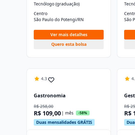
Tecnólogo (graduação)
Tecn
Centro
Cent
São Paulo do Potengi/RN
São 
Ver mais detalhes
Quero esta bolsa
4.3
4
Gastronomia
Gest
R$ 258,00
R$ 2
R$ 109,00
R$ 
| mês
-58%
Duas mensalidades GRÁTIS
Dua