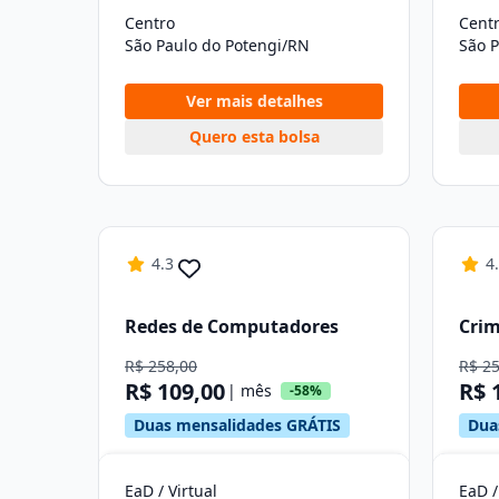
Centro
Cent
São Paulo do Potengi/RN
São 
Ver mais detalhes
Quero esta bolsa
4.3
4
Redes de Computadores
Crim
R$ 258,00
R$ 2
R$ 109,00
R$ 
| mês
-58%
Duas mensalidades GRÁTIS
Dua
EaD / Virtual
EaD /