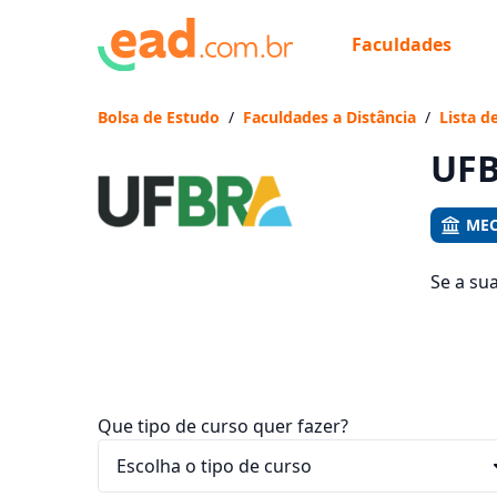
Faculdades
Já
Vam
Bolsa de Estudo
/
Faculdades a Distância
/
Lista d
UFB
MEC
Se a su
441 cur
entre R$
Que tipo de curso quer fazer?