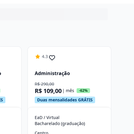
4.3
o
Administração
R$ 290,00
R$ 109,00
| mês
-62%
IS
Duas mensalidades GRÁTIS
EaD / Virtual
Bacharelado (graduação)
Centro