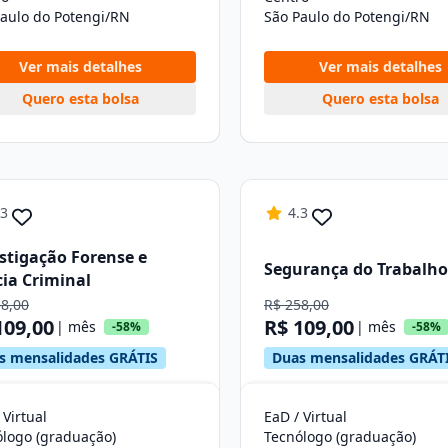
Paulo do Potengi/RN
São Paulo do Potengi/RN
Ver mais detalhes
Ver mais detalhes
Quero esta bolsa
Quero esta bolsa
.3
4.3
stigação Forense e
Segurança do Trabalho
cia Criminal
58,00
R$ 258,00
109,00
R$ 109,00
| mês
| mês
-58%
-58%
s mensalidades GRÁTIS
Duas mensalidades GRÁT
 Virtual
EaD / Virtual
ólogo (graduação)
Tecnólogo (graduação)