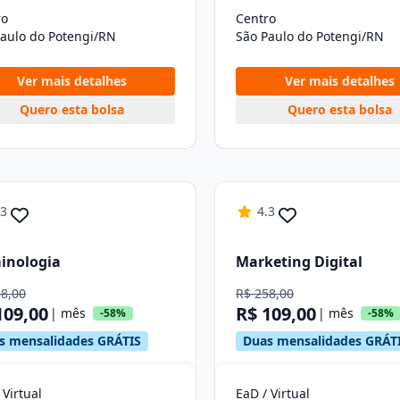
ro
Centro
Paulo do Potengi/RN
São Paulo do Potengi/RN
Ver mais detalhes
Ver mais detalhes
Quero esta bolsa
Quero esta bolsa
.3
4.3
inologia
Marketing Digital
58,00
R$ 258,00
109,00
R$ 109,00
| mês
| mês
-58%
-58%
s mensalidades GRÁTIS
Duas mensalidades GRÁT
 Virtual
EaD / Virtual