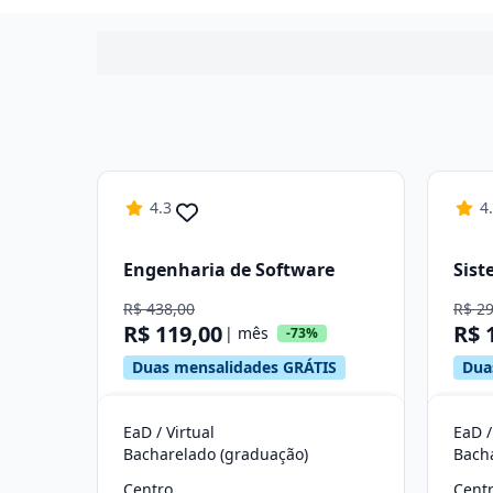
4.3
4
Engenharia de Software
Sist
R$ 438,00
R$ 2
R$ 119,00
R$ 
| mês
-73%
Duas mensalidades GRÁTIS
Dua
EaD / Virtual
EaD /
Bacharelado (graduação)
Bach
Centro
Cent