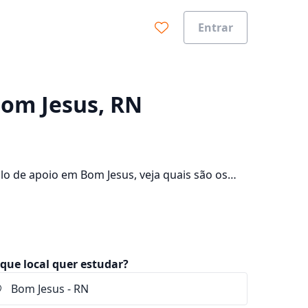
Entrar
0%
Bom Jesus, RN
o de apoio em Bom Jesus, veja quais são os
onsulte os valores das mensalidades, que ficam
que local quer estudar?