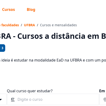
Cursos
Blog
 sabe o que você quer estudar?
os te guiar no caminho ideal para seus estudos
e faculdades
/
UFBRA
/
Cursos e mensalidades
RA - Cursos a distância em 
 3
Sim, já sei
a ideia é estudar na modalidade EaD na UFBRA e com um pol
sos oferecidos pela instituição nos 2 campus da cidade e c
 72,90 e R$ 119,00.
Ainda não sei
Qual curso quer estudar?
Em 