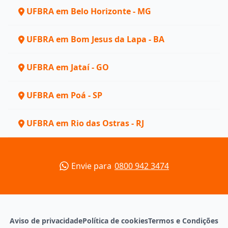
UFBRA em Belo Horizonte - MG
UFBRA em Bom Jesus da Lapa - BA
UFBRA em Jataí - GO
UFBRA em Poá - SP
UFBRA em Rio das Ostras - RJ
Envie para
0800 942 3474
Aviso de privacidade
Política de cookies
Termos e Condições