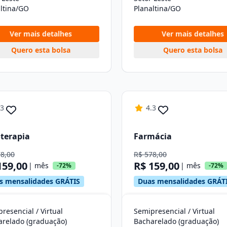
ltina/GO
Planaltina/GO
Ver mais detalhes
Ver mais detalhes
Quero esta bolsa
Quero esta bolsa
.3
4.3
oterapia
Farmácia
78,00
R$ 578,00
159,00
R$ 159,00
| mês
| mês
-72%
-72%
s mensalidades GRÁTIS
Duas mensalidades GRÁT
resencial / Virtual
Semipresencial / Virtual
arelado (graduação)
Bacharelado (graduação)