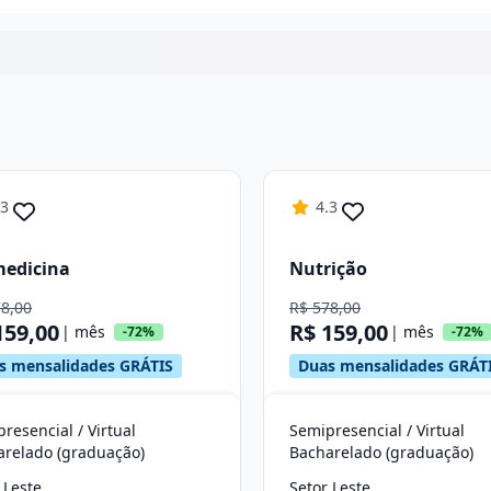
Continuar
.3
4.3
medicina
Nutrição
78,00
R$ 578,00
159,00
R$ 159,00
| mês
| mês
-72%
-72%
s mensalidades GRÁTIS
Duas mensalidades GRÁT
resencial / Virtual
Semipresencial / Virtual
arelado (graduação)
Bacharelado (graduação)
 Leste
Setor Leste