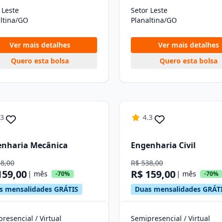
 Leste
Setor Leste
ltina/GO
Planaltina/GO
Ver mais detalhes
Ver mais detalhes
Quero esta bolsa
Quero esta bolsa
.3
4.3
enharia Mecânica
Engenharia Civil
38,00
R$ 538,00
159,00
R$ 159,00
| mês
| mês
-70%
-70%
s mensalidades GRÁTIS
Duas mensalidades GRÁT
resencial / Virtual
Semipresencial / Virtual