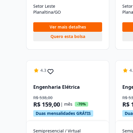
Setor Leste
Setor
Planaltina/GO
Plana
Ver mais detalhes
Quero esta bolsa
4.3
4
Engenharia Elétrica
Eng
R$ 538,00
R$ 5
R$ 159,00
R$ 
| mês
-70%
Duas mensalidades GRÁTIS
Dua
Semipresencial / Virtual
Semip