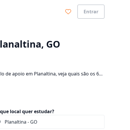
Entrar
0%
lanaltina, GO
 de apoio em Planaltina, veja quais são os 671
lte os valores das mensalidades, que ficam
que local quer estudar?