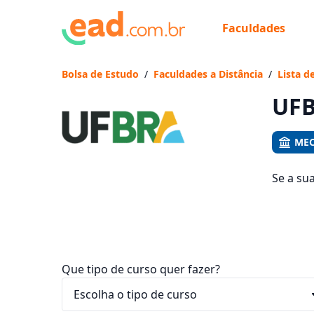
Faculdades
Já
Vam
Bolsa de Estudo
/
Faculdades a Distância
/
Lista d
UFB
MEC
Se a su
cursos 
entre R$
Que tipo de curso quer fazer?