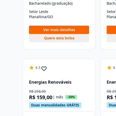
Bacharelado (graduação)
Bach
Setor Leste
Setor
Planaltina/GO
Plana
Ver mais detalhes
Quero esta bolsa
4.3
4
Energias Renováveis
Ener
R$ 258,00
R$ 2
R$ 159,00
R$ 
| mês
-38%
Duas mensalidades GRÁTIS
Dua