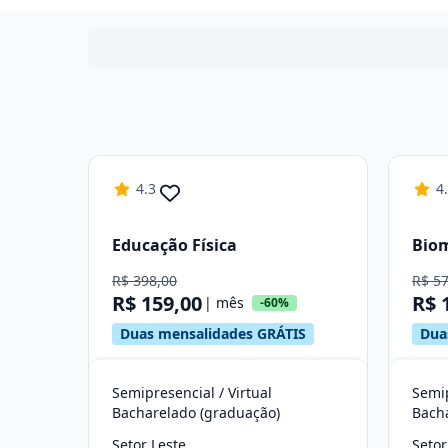
4.3
4
Educação Física
Bio
R$ 398,00
R$ 5
R$ 159,00
R$ 
| mês
-60%
Duas mensalidades GRÁTIS
Dua
Semipresencial / Virtual
Semip
Bacharelado (graduação)
Bach
Setor Leste
Setor