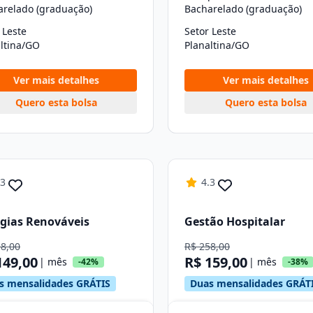
arelado (graduação)
Bacharelado (graduação)
 Leste
Setor Leste
ltina/GO
Planaltina/GO
Ver mais detalhes
Ver mais detalhes
Quero esta bolsa
Quero esta bolsa
.3
4.3
gias Renováveis
Gestão Hospitalar
58,00
R$ 258,00
149,00
R$ 159,00
| mês
| mês
-42%
-38%
s mensalidades GRÁTIS
Duas mensalidades GRÁT