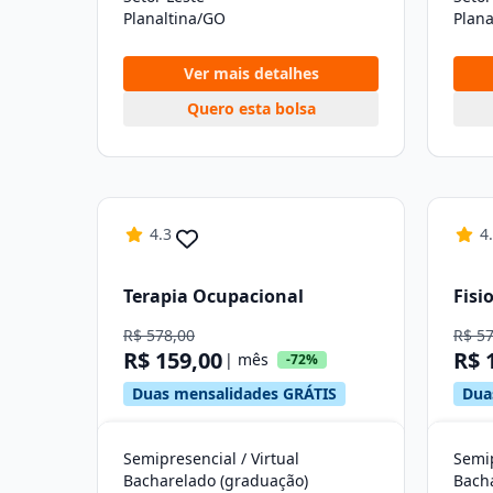
Planaltina/GO
Plana
Ver mais detalhes
Quero esta bolsa
4.3
4
Terapia Ocupacional
Fisi
R$ 578,00
R$ 5
R$ 159,00
R$ 
| mês
-72%
Duas mensalidades GRÁTIS
Dua
Semipresencial / Virtual
Semip
Bacharelado (graduação)
Bach