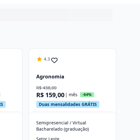
4.3
Agronomia
R$ 438,00
R$ 159,00
| mês
-64%
IS
Duas mensalidades GRÁTIS
Semipresencial / Virtual
Bacharelado (graduação)
Setor Leste