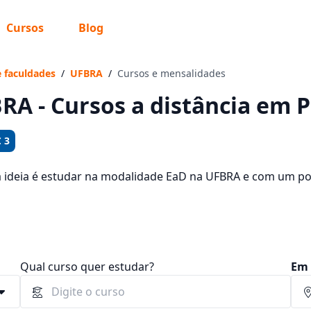
Cursos
Blog
 sabe o que você quer estudar?
os te guiar no caminho ideal para seus estudos
e faculdades
/
UFBRA
/
Cursos e mensalidades
RA - Cursos a distância em P
 3
Sim, já sei
a ideia é estudar na modalidade EaD na UFBRA e com um polo
oferecidos pela instituição nos 2 campus da cidade e consu
 72,90 e R$ 159,00.
Ainda não sei
Qual curso quer estudar?
Em 