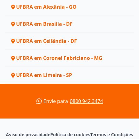
UFBRA em Alexânia - GO
UFBRA em Brasília - DF
UFBRA em Ceilândia - DF
UFBRA em Coronel Fabriciano - MG
UFBRA em Limeira - SP
Envie para
0800 942 3474
Aviso de privacidade
Política de cookies
Termos e Condições