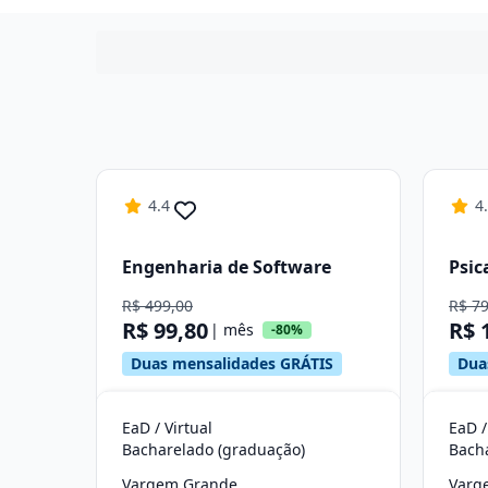
4.4
4
Engenharia de Software
Psic
R$ 499,00
R$ 7
R$ 99,80
R$ 
| mês
-80%
Duas mensalidades GRÁTIS
Dua
EaD / Virtual
EaD /
Bacharelado (graduação)
Bach
Vargem Grande
Varg