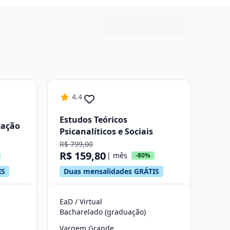
4.4
Estudos Teóricos
tação
Psicanalíticos e Sociais
R$ 799,00
R$ 159,80
| mês
-80%
IS
Duas mensalidades GRÁTIS
EaD / Virtual
Bacharelado (graduação)
Vargem Grande