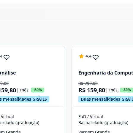
Continuar
.4
4.4
análise
Engenharia da Compu
99,00
R$ 799,00
159,80
R$ 159,80
| mês
| mês
-80%
-80%
s mensalidades GRÁTIS
Duas mensalidades GRÁT
 Virtual
EaD / Virtual
arelado (graduação)
Bacharelado (graduação)
em Grande
Vargem Grande