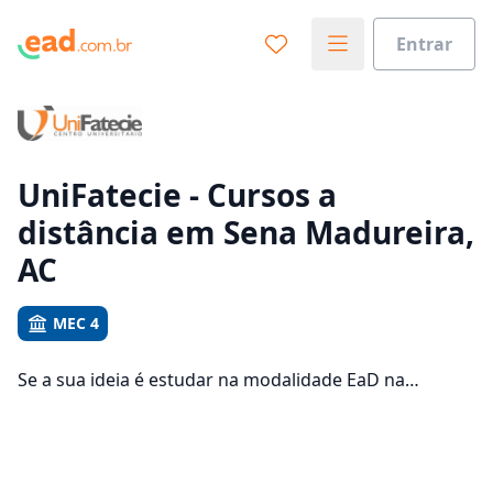
Entrar
Já sabe o que você quer estudar?
Vamos te guiar no caminho ideal para seus estudos
0%
UniFatecie - Cursos a
distância em Sena Madureira,
Sim, já sei
AC
MEC 4
Ainda não sei
Se a sua ideia é estudar na modalidade EaD na
UniFatecie e com um polo de apoio em Sena
Madureira, veja quais são os 82 cursos oferecidos pela
instituição nos 1 campus da cidade e consulte os
valores das mensalidades, que ficam entre R$ 45,00 e