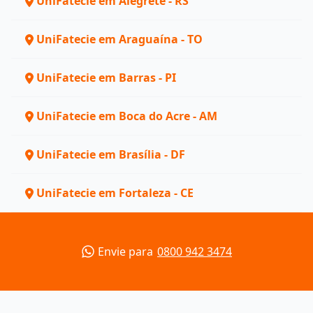
UniFatecie em Alegrete - RS
UniFatecie em Araguaína - TO
UniFatecie em Barras - PI
UniFatecie em Boca do Acre - AM
UniFatecie em Brasília - DF
UniFatecie em Fortaleza - CE
Envie para
0800 942 3474