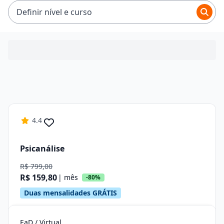
R$ 199,33.
Definir nível e curso
4.4
Psicanálise
R$ 799,00
R$ 159,80
| mês
-80%
Duas mensalidades GRÁTIS
EaD / Virtual