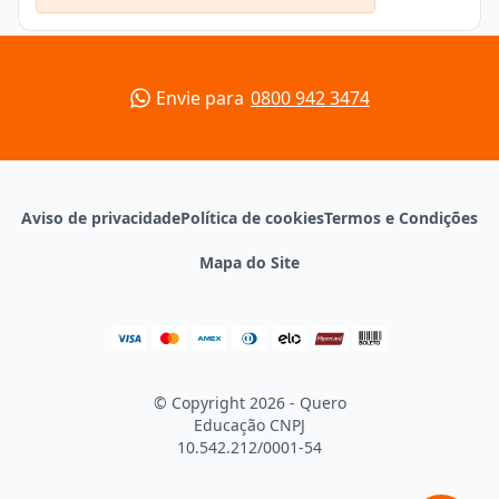
Como é o bacharelado em Ciências Biológicas?
O
bacharelado em Ciências Biológicas
forma
profissionais com um perfil generalista, capacitados
para atuar com
pesquisa científica, biodiversidade,
Envie para
0800 942 3474
gestão ambiental e biotecnologia
.
A formação integra
estudos teóricos com atividades
práticas em laboratórios e em campo
, que
estimulam competências interdisciplinares. Além
disso, demanda a realização de um estágio
Aviso de privacidade
Política de cookies
Termos e Condições
obrigatório, realizado em instituições de pesquisa,
Mapa do Site
órgãos ambientais, empresas ou centros de
biotecnologia.
O bacharel em Ciências Biológicas está apto a
trabalhar em
indústrias, laboratórios, ONGs e
órgãos públicos
, atuando em áreas como
biotecnologia, ecologia, genética e conservação.
© Copyright 2026 - Quero
Qual é a diferença entre a licenciatura e bacharelado
Educação
CNPJ
em Ciências Biológicas?
10.542.212/0001-54
A diferença entre licenciatura e bacharelado em
Ciências Biológicas reside no foco e nas