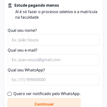
Biologia.
Habilitações:
Estude pagando menos
Possibilita atuação em conservação e gestão
Bacharelado: pesquisa, biotecnologia, conservação
Aí é só fazer o processo seletivo e a matrícula
ambiental.
ambiental, saúde.
na faculdade
Licenciatura: formação para ensino de Biologia no
Ensino Fundamental e Médio.
Encontre bolsas para Ciências Biológicas
Qual seu nome?
Atividades práticas: estágios, projetos de pesquisa e
monitorias em laboratórios ou áreas naturais.
Como é a licenciatura em Ciências Biológicas?
A
licenciatura em Ciências Biológicas
prepara o
Qual seu e-mail?
estudante para
atuar como professor no ensino
fundamental e médio
.
No curso, além dos estudos biológicos, estão
Qual seu WhatsApp?
presentes
conteúdos pedagógicos voltados à
formação de professores
, conforme as diretrizes do
MEC. Isso inclui metodologias de ensino e processos
formativos, além de estágios em escolas.
A carga horária mínima para essa modalidade é de
Quero ser notificado pelo WhatsApp.
3.200 horas, com 400 horas destinadas ao estágio
supervisionado em escolas.
Continuar