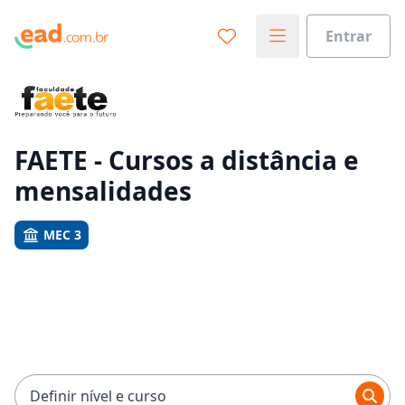
Entrar
Já sabe o que você quer estudar?
Vamos te guiar no caminho ideal para seus estudos
0%
FAETE - Cursos a distância e
mensalidades
Sim, já sei
MEC 3
Ainda não sei
Definir nível e curso