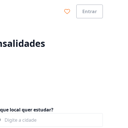
Entrar
0%
nsalidades
que local quer estudar?