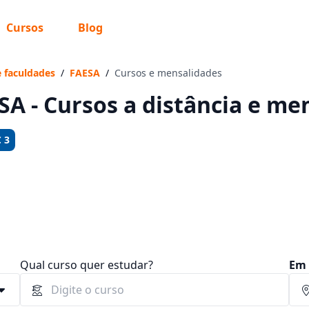
Cursos
Blog
 sabe o que você quer estudar?
os te guiar no caminho ideal para seus estudos
e faculdades
/
FAESA
/
Cursos e mensalidades
SA - Cursos a distância e me
 3
Sim, já sei
Ainda não sei
Qual curso quer estudar?
Em 