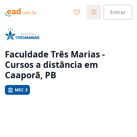
Entrar
Já sabe o que você quer estudar?
Vamos te guiar no caminho ideal para seus estudos
0%
Faculdade Três Marias -
Cursos a distância em
Sim, já sei
Caaporã, PB
MEC 3
Ainda não sei