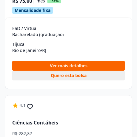
R$ 75,00
| mês
-73%
Mensalidade fixa
EaD / Virtual
Bacharelado (graduação)
Tijuca
Rio de Janeiro/RJ
Ver mais detalhes
Quero esta bolsa
4.1
Ciências Contábeis
R$ 282,87