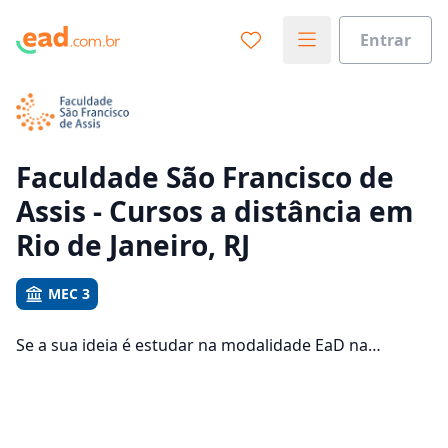
Entrar
Já sabe o que você quer estudar?
Vamos te guiar no caminho ideal para seus estudos
0%
Faculdade São Francisco de
Assis - Cursos a distância em
Sim, já sei
Rio de Janeiro, RJ
MEC 3
Ainda não sei
Se a sua ideia é estudar na modalidade EaD na
Faculdade São Francisco de Assis e com um polo de
apoio em Rio de Janeiro, veja quais são os 404 cursos
oferecidos pela instituição nos 4 campus da cidade e
consulte os valores das mensalidades, que ficam entre