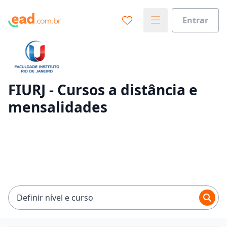
Entrar
Já sabe o que você quer estudar?
Vamos te guiar no caminho ideal para seus estudos
0%
FIURJ - Cursos a distância e
mensalidades
Sim, já sei
Ainda não sei
Definir nível e curso