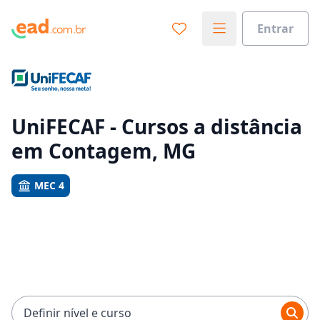
Entrar
Já sabe o que você quer estudar?
Vamos te guiar no caminho ideal para seus estudos
0%
UniFECAF - Cursos a distância
em Contagem, MG
Sim, já sei
MEC 4
Ainda não sei
Definir nível e curso