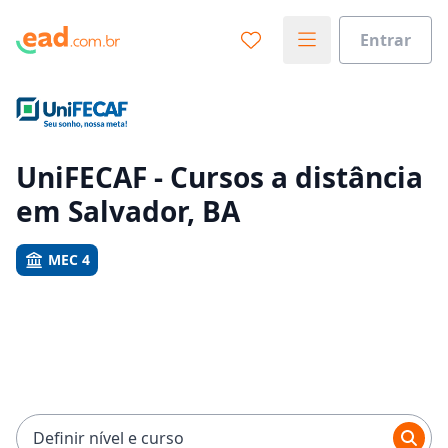
Entrar
Já sabe o que você quer estudar?
Vamos te guiar no caminho ideal para seus estudos
0%
UniFECAF - Cursos a distância
em Salvador, BA
Sim, já sei
MEC 4
Ainda não sei
Definir nível e curso