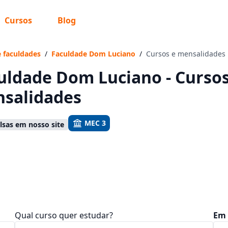
Cursos
Blog
 sabe o que você quer estudar?
os te guiar no caminho ideal para seus estudos
e faculdades
/
Faculdade Dom Luciano
/
Cursos e mensalidades
uldade Dom Luciano - Cursos 
salidades
Sim, já sei
MEC 3
sas em nosso site
Ainda não sei
Qual curso quer estudar?
Em 