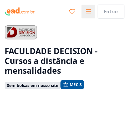
Entrar
Já sabe o que você quer estudar?
Vamos te guiar no caminho ideal para seus estudos
0%
FACULDADE DECISION -
Cursos a distância e
Sim, já sei
mensalidades
MEC 3
Sem bolsas em nosso site
Ainda não sei