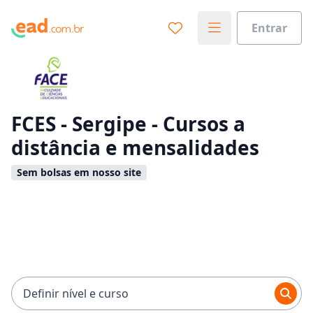
Entrar
Já sabe o que você quer estudar?
Vamos te guiar no caminho ideal para seus estudos
0%
FCES - Sergipe - Cursos a
distância e mensalidades
Sim, já sei
Sem bolsas em nosso site
Ainda não sei
Definir nível e curso