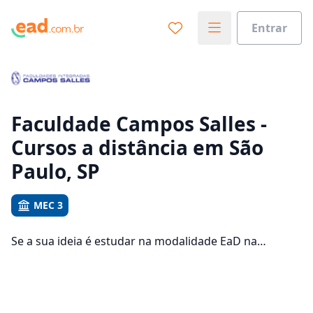
Entrar
Já sabe o que você quer estudar?
Vamos te guiar no caminho ideal para seus estudos
0%
Faculdade Campos Salles -
Cursos a distância em São
Sim, já sei
Paulo, SP
MEC 3
Ainda não sei
Se a sua ideia é estudar na modalidade EaD na
Faculdade Campos Salles e com um polo de apoio em
São Paulo, veja quais são os 13 cursos oferecidos pela
instituição nos 2 campus da cidade e consulte os
valores das mensalidades, que ficam entre R$ 568,00 e