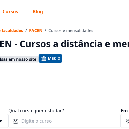
Cursos
Blog
 sabe o que você quer estudar?
os te guiar no caminho ideal para seus estudos
e faculdades
/
FACEN
/
Cursos e mensalidades
EN - Cursos a distância e me
MEC 2
sas em nosso site
Sim, já sei
Ainda não sei
Qual curso quer estudar?
Em 