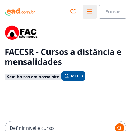
Entrar
Já sabe o que você quer estudar?
Vamos te guiar no caminho ideal para seus estudos
0%
FACCSR - Cursos a distância e
mensalidades
Sim, já sei
MEC 3
Sem bolsas em nosso site
Ainda não sei
Definir nível e curso