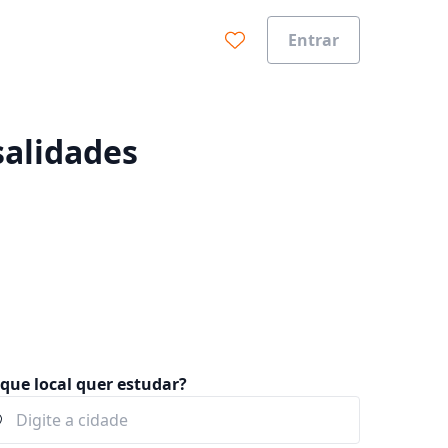
Entrar
0%
salidades
que local quer estudar?