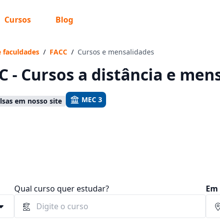
Cursos
Blog
 sabe o que você quer estudar?
os te guiar no caminho ideal para seus estudos
e faculdades
/
FACC
/
Cursos e mensalidades
C - Cursos a distância e men
MEC 3
sas em nosso site
Sim, já sei
Ainda não sei
Qual curso quer estudar?
Em 