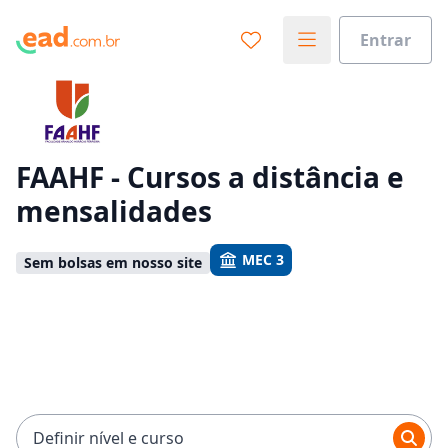
Entrar
Já sabe o que você quer estudar?
Vamos te guiar no caminho ideal para seus estudos
0%
FAAHF - Cursos a distância e
mensalidades
Sim, já sei
MEC 3
Sem bolsas em nosso site
Ainda não sei
Definir nível e curso