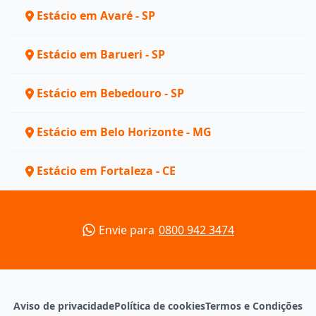
Estácio em Avaré - SP
Estácio em Barueri - SP
Estácio em Bebedouro - SP
Estácio em Belo Horizonte - MG
Estácio em Fortaleza - CE
Envie para
0800 942 3474
Aviso de privacidade
Política de cookies
Termos e Condições