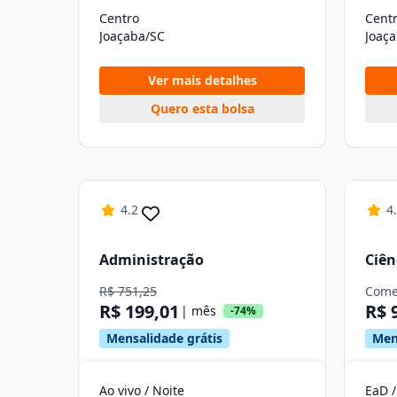
Centro
Cent
Joaçaba/SC
Joaç
Ver mais detalhes
Quero esta bolsa
4.2
4
Administração
Ciên
R$ 751,25
Come
R$ 199,01
R$ 
| mês
-74%
Mensalidade grátis
Men
Ao vivo / Noite
EaD /