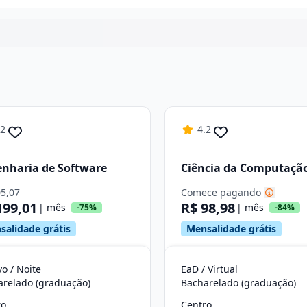
Continuar
.2
4.2
nharia de Software
Ciência da Computaçã
05,07
Comece pagando
199,01
R$ 98,98
| mês
| mês
-75%
-84%
salidade grátis
Mensalidade grátis
vo / Noite
EaD / Virtual
arelado (graduação)
Bacharelado (graduação)
ro
Centro