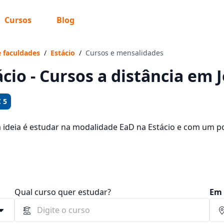
Cursos
Blog
 sabe o que você quer estudar?
os te guiar no caminho ideal para seus estudos
e faculdades
/
Estácio
/
Cursos e mensalidades
ácio - Cursos a distância em 
 5
Sim, já sei
a ideia é estudar na modalidade EaD na Estácio e com um po
oferecidos pela instituição nos 3 campus da cidade e consu
 92,40 e R$ 199,01.
Ainda não sei
Qual curso quer estudar?
Em 