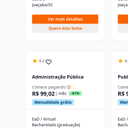
Joaçaba/SC
Joaç
Ver mais detalhes
Quero esta bolsa
4.2
4
Administração Pública
Publ
Comece pagando
Come
R$ 99,02
R$ 
| mês
-81%
Mensalidade grátis
Men
EaD / Virtual
EaD /
Bacharelado (graduação)
Bach