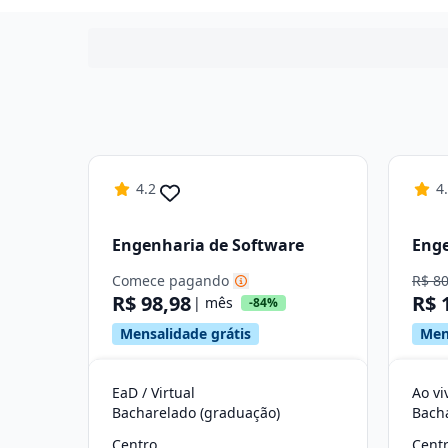
4.2
4
Engenharia de Software
Enge
Comece pagando
R$ 8
R$ 98,98
R$ 
| mês
-84%
Mensalidade grátis
Men
EaD / Virtual
Ao vi
Bacharelado (graduação)
Bach
Centro
Cent