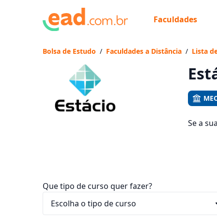
Faculdades
Já
Vam
Bolsa de Estudo
/
Faculdades a Distância
/
Lista d
Est
MEC
Se a su
cursos 
entre R$
Que tipo de curso quer fazer?