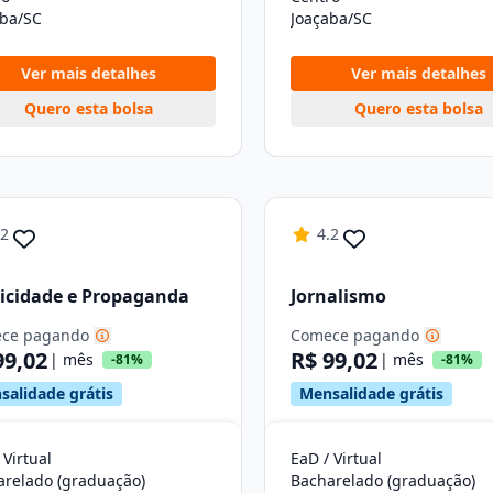
aba/SC
Joaçaba/SC
Ver mais detalhes
Ver mais detalhes
Quero esta bolsa
Quero esta bolsa
.2
4.2
icidade e Propaganda
Jornalismo
ce pagando
Comece pagando
99,02
R$ 99,02
| mês
| mês
-81%
-81%
salidade grátis
Mensalidade grátis
 Virtual
EaD / Virtual
arelado (graduação)
Bacharelado (graduação)