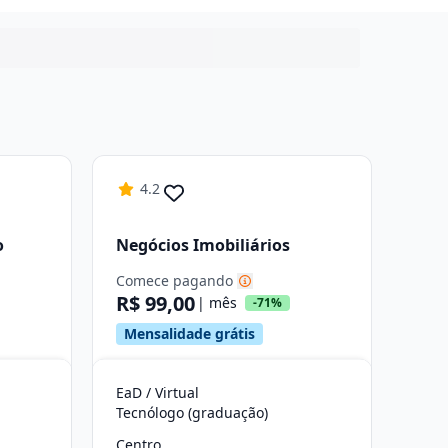
4.2
o
Negócios Imobiliários
Comece pagando
R$ 99,00
| mês
-71%
Mensalidade grátis
EaD / Virtual
Tecnólogo (graduação)
Centro