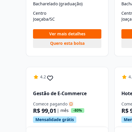
Bacharelado (graduação)
Bach
Centro
Cent
Joaçaba/SC
Joaç
Ver mais detalhes
Quero esta bolsa
4.2
4
Gestão de E-Commerce
Hote
Comece pagando
Come
R$ 99,01
R$ 
| mês
-80%
Mensalidade grátis
Men