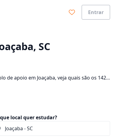
Entrar
0%
Joaçaba, SC
lo de apoio em Joaçaba, veja quais são os 142
lte os valores das mensalidades, que ficam
que local quer estudar?