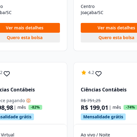
ro
Centro
aba/SC
Joaçaba/SC
Ver mais detalhes
Ver mais detalhes
Quero esta bolsa
Quero esta bolsa
.2
4.2
cias Contábeis
Ciências Contábeis
ce pagando
R$ 751,25
98,98
R$ 199,01
| mês
| mês
-82%
-74%
salidade grátis
Mensalidade grátis
 Virtual
Ao vivo / Noite