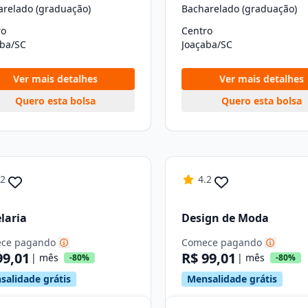
arelado (graduação)
Bacharelado (graduação)
ro
Centro
aba/SC
Joaçaba/SC
Ver mais detalhes
Ver mais detalhes
Quero esta bolsa
Quero esta bolsa
.2
4.2
laria
Design de Moda
ce pagando
Comece pagando
99,01
R$ 99,01
| mês
| mês
-80%
-80%
salidade grátis
Mensalidade grátis