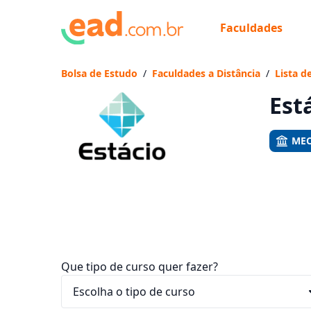
Faculdades
Já
Vam
Bolsa de Estudo
/
Faculdades a Distância
/
Lista d
Est
MEC
Que tipo de curso quer fazer?