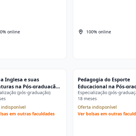
0% online
100% online
a Inglesa e suas
Pedagogia do Esporte
aturas na Pós-graduação
Educacional na Pós-gr
alização (pós-graduação)
Especialização (pós-graduaç
io
Estácio
ses
18 meses
 indisponível
Oferta indisponível
lsas em outras faculdades
Ver bolsas em outras facul