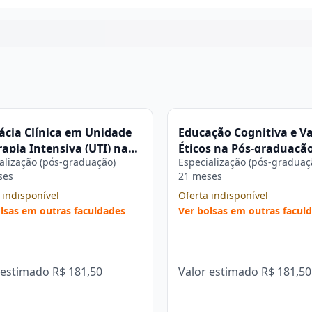
Continuar
cia Clínica em Unidade
Educação Cognitiva e Va
rapia Intensiva (UTI) na
Éticos na Pós-graduaçã
alização (pós-graduação)
Especialização (pós-graduaç
raduação Estácio
Estácio
ses
21 meses
 indisponível
Oferta indisponível
lsas em outras faculdades
Ver bolsas em outras facul
 estimado
R$ 181,50
Valor estimado
R$ 181,50