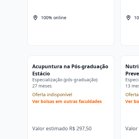
100% online
10
Acupuntura na Pós-graduação
Nutri
Estácio
Preve
Especialização (pós-graduação)
Especi
Doenç
27 meses
13 me
Huma
Oferta indisponível
Estác
Oferta
Ver bolsas em outras faculdades
Ver bo
Valor estimado
R$ 297,50
Valor