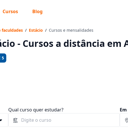
Cursos
Blog
 sabe o que você quer estudar?
os te guiar no caminho ideal para seus estudos
e faculdades
/
Estácio
/
Cursos e mensalidades
ácio - Cursos a distância em 
 5
Sim, já sei
Ainda não sei
Qual curso quer estudar?
Em 