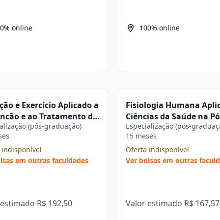
0% online
100% online
ção e Exercício Aplicado a
Fisiologia Humana Apli
nção e ao Tratamento de
Ciências da Saúde na Pó
alização (pós-graduação)
Especialização (pós-graduaç
as (Fisiopatologia
graduação Estácio
ses
15 meses
na) na Pós-graduação
io
 indisponível
Oferta indisponível
lsas em outras faculdades
Ver bolsas em outras facul
 estimado
R$ 192,50
Valor estimado
R$ 167,57