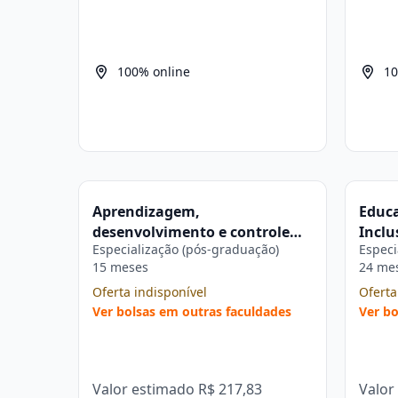
100% online
10
Aprendizagem,
Educa
desenvolvimento e controle
Inclu
Especialização (pós-graduação)
Especi
motor na Pós-graduação
Infan
15 meses
24 me
Estácio
gradu
Oferta indisponível
Oferta
Ver bolsas em outras faculdades
Ver bo
Valor estimado
R$ 217,83
Valor