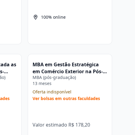
100% online
cada as
MBA em Gestão Estratégica
s-
em Comércio Exterior na Pós-
ão)
MBA (pós-graduação)
graduação Estácio
13 meses
Oferta indisponível
dades
Ver bolsas em outras faculdades
Valor estimado
R$ 178,20