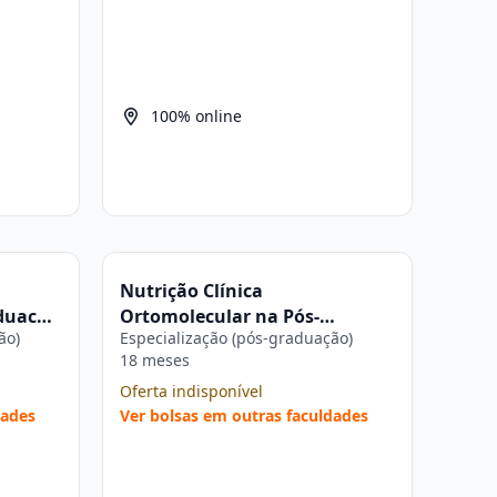
100% online
Nutrição Clínica
aduação
Ortomolecular na Pós-
ão)
Especialização (pós-graduação)
graduação Estácio
18 meses
Oferta indisponível
dades
Ver bolsas em outras faculdades