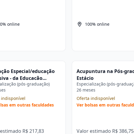
0% online
100% online
ção Especial/educação
Acupuntura na Pós-gra
siva - da Educação
Estácio
alização (pós-graduação)
Especialização (pós-graduaç
til à Universidade na Pós-
ses
26 meses
ação Estácio
 indisponível
Oferta indisponível
lsas em outras faculdades
Ver bolsas em outras facul
 estimado
R$ 217,83
Valor estimado
R$ 386,75