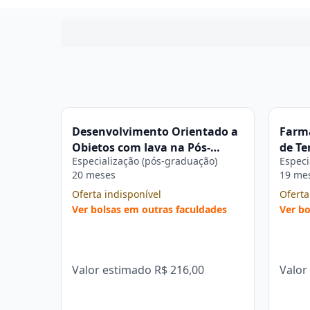
Desenvolvimento Orientado a
Farmá
Objetos com Java na Pós-
de Te
Especialização (pós-graduação)
Especi
graduação Estácio
Pós-g
20 meses
19 me
Oferta indisponível
Oferta
Ver bolsas em outras faculdades
Ver bo
Valor estimado
R$ 216,00
Valor