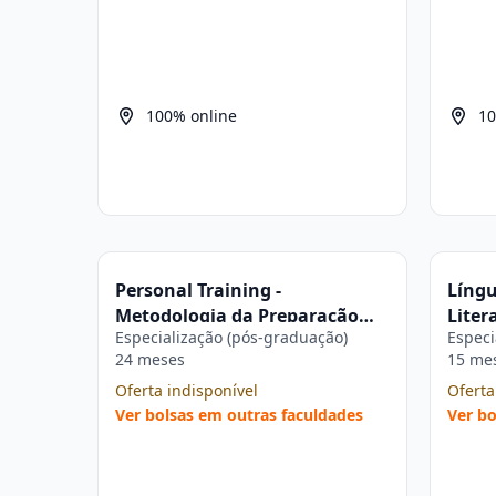
100% online
10
Personal Training -
Língu
Metodologia da Preparação
Liter
Especialização (pós-graduação)
Especi
Física Personalizada na Pós-
Estác
24 meses
15 me
graduação Estácio
Oferta indisponível
Oferta
Ver bolsas em outras faculdades
Ver bo