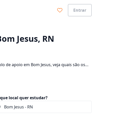
Entrar
0%
 Bom Jesus, RN
lo de apoio em Bom Jesus, veja quais são os
onsulte os valores das mensalidades, que ficam
que local quer estudar?