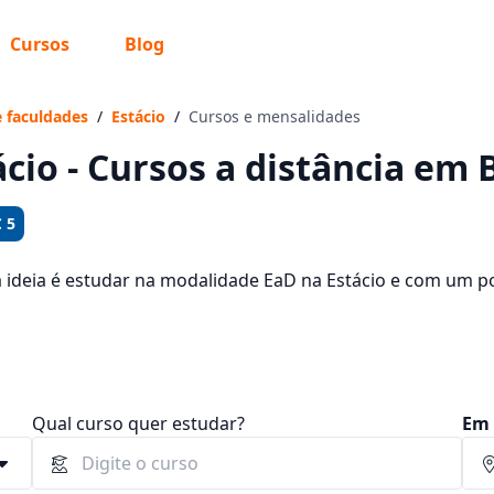
Cursos
Blog
 sabe o que você quer estudar?
os te guiar no caminho ideal para seus estudos
e faculdades
/
Estácio
/
Cursos e mensalidades
ácio - Cursos a distância em
 5
Sim, já sei
a ideia é estudar na modalidade EaD na Estácio e com um po
sos oferecidos pela instituição nos 1 campus da cidade e c
 92,40 e R$ 269,03.
Ainda não sei
Qual curso quer estudar?
Em 