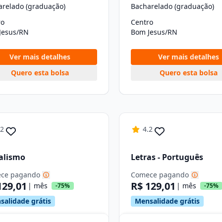
arelado (graduação)
Bacharelado (graduação)
ro
Centro
Jesus/RN
Bom Jesus/RN
Ver mais detalhes
Ver mais detalhes
Quero esta bolsa
Quero esta bolsa
.2
4.2
alismo
Letras - Português
ce pagando
Comece pagando
129,01
R$ 129,01
| mês
| mês
-75%
-75%
salidade grátis
Mensalidade grátis