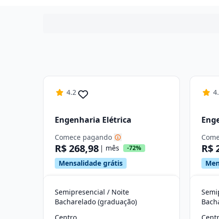
4.2
4
Engenharia Elétrica
Eng
Comece pagando
Come
R$ 268,98
R$ 
| mês
-72%
Mensalidade grátis
Men
Semipresencial / Noite
Semip
Bacharelado (graduação)
Bach
Centro
Cent