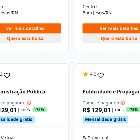
ro
Centro
Jesus/RN
Bom Jesus/RN
Ver mais detalhes
Ver mais detalhes
Quero esta bolsa
Quero esta bolsa
.2
4.2
nistração Pública
Publicidade e Propaga
ce pagando
Comece pagando
129,01
R$ 129,01
| mês
| mês
-75%
-75%
salidade grátis
Mensalidade grátis
 Virtual
EaD / Virtual