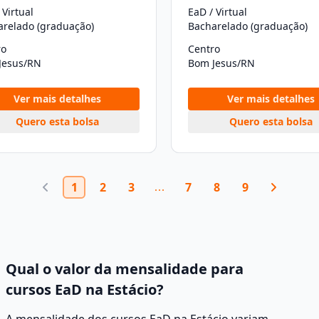
 Virtual
EaD / Virtual
arelado (graduação)
Bacharelado (graduação)
ro
Centro
Jesus/RN
Bom Jesus/RN
Ver mais detalhes
Ver mais detalhes
Quero esta bolsa
Quero esta bolsa
1
2
3
7
8
9
Qual o valor da mensalidade para
cursos EaD na Estácio?