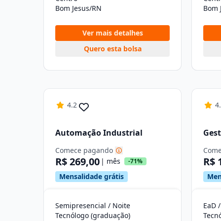
Bom Jesus/RN
Bom 
Ver mais detalhes
Quero esta bolsa
4.2
4
Automação Industrial
Gest
Comece pagando
Come
R$ 269,00
R$ 
| mês
-71%
Mensalidade grátis
Men
Semipresencial / Noite
EaD /
Tecnólogo (graduação)
Tecn