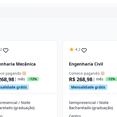
Continuar
.2
4.2
enharia Mecânica
Engenharia Civil
ce pagando
Comece pagando
268,98
R$ 268,98
| mês
| mês
-72%
-72%
salidade grátis
Mensalidade grátis
resencial / Noite
Semipresencial / Noite
arelado (graduação)
Bacharelado (graduação)
ro
Centro