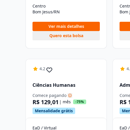
Centro
Cent
Bom Jesus/RN
Bom 
Ver mais detalhes
Quero esta bolsa
4.2
4
Ciências Humanas
Admi
Comece pagando
Come
R$ 129,01
R$ 
| mês
-75%
Mensalidade grátis
Men
EaD / Virtual
EaD /