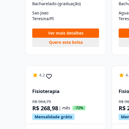
Bacharelado (graduação)
Bach
Sao Joao
Agua
Teresina/PI
Teres
Ver mais detalhes
Quero esta bolsa
4.2
4
Fisioterapia
Fisi
R$ 964,79
R$ 9
R$ 268,98
R$ 
| mês
-72%
Mensalidade grátis
Men