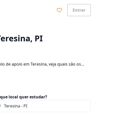
Entrar
0%
eresina, PI
lo de apoio em Teresina, veja quais são os
 consulte os valores das mensalidades, que
que local quer estudar?