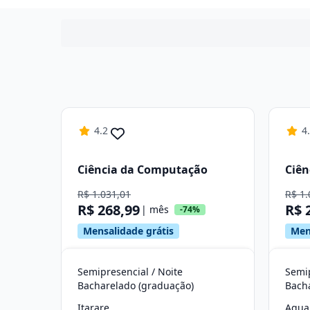
4.2
4
Ciência da Computação
Ciên
R$ 1.031,01
R$ 1.
R$ 268,99
R$ 
| mês
-74%
Mensalidade grátis
Men
Semipresencial / Noite
Semip
Bacharelado (graduação)
Bach
Itarare
Agua