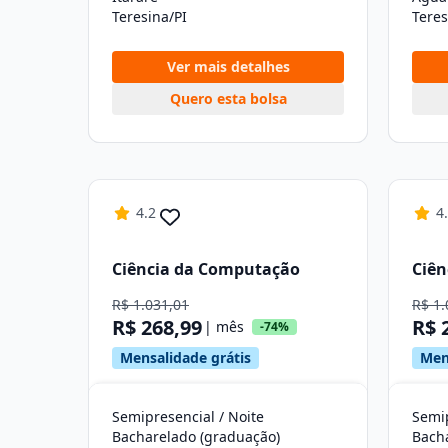
Teresina/PI
Teres
Ver mais detalhes
Quero esta bolsa
4.2
4
Ciência da Computação
Ciên
R$ 1.031,01
R$ 1.
R$ 268,99
R$ 
| mês
-74%
Mensalidade grátis
Men
Semipresencial / Noite
Semip
Bacharelado (graduação)
Bach