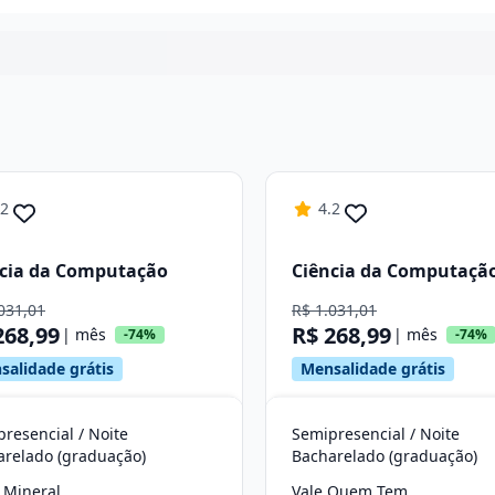
Continuar
.2
4.2
cia da Computação
Ciência da Computaçã
031,01
R$ 1.031,01
268,99
R$ 268,99
| mês
| mês
-74%
-74%
salidade grátis
Mensalidade grátis
resencial / Noite
Semipresencial / Noite
arelado (graduação)
Bacharelado (graduação)
 Mineral
Vale Quem Tem