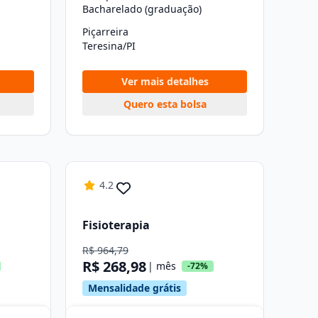
Bacharelado (graduação)
Piçarreira
Teresina/PI
Ver mais detalhes
Quero esta bolsa
4.2
Fisioterapia
R$ 964,79
R$ 268,98
| mês
-72%
Mensalidade grátis