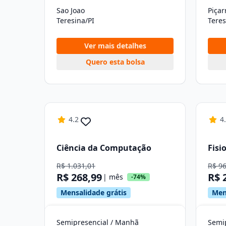
Sao Joao
Piçar
Teresina/PI
Teres
Ver mais detalhes
Quero esta bolsa
4.2
4
Ciência da Computação
Fisi
R$ 1.031,01
R$ 9
R$ 268,99
R$ 
| mês
-74%
Mensalidade grátis
Men
Semipresencial / Manhã
Semip