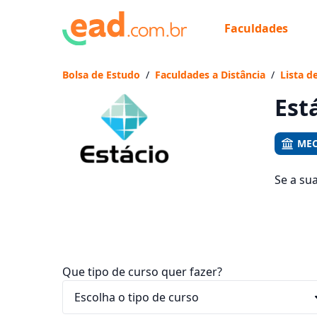
Faculdades
Já
Vam
Bolsa de Estudo
/
Faculdades a Distância
/
Lista d
Est
MEC
Se a su
1206 cu
ficam en
Que tipo de curso quer fazer?