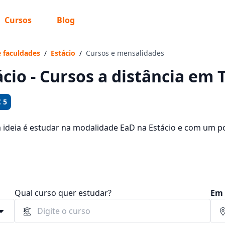
Cursos
Blog
 sabe o que você quer estudar?
os te guiar no caminho ideal para seus estudos
e faculdades
/
Estácio
/
Cursos e mensalidades
ácio - Cursos a distância em T
 5
Sim, já sei
a ideia é estudar na modalidade EaD na Estácio e com um po
rsos oferecidos pela instituição nos 15 campus da cidade e
tre R$ 92,40 e R$ 1.046,25.
Ainda não sei
Qual curso quer estudar?
Em 