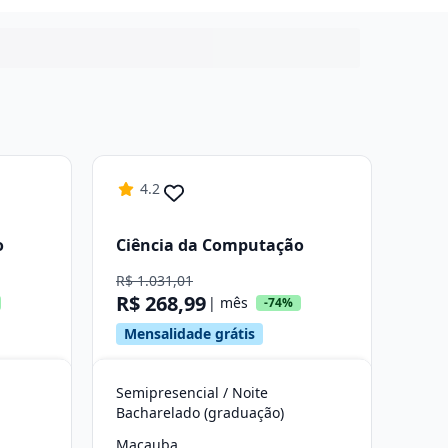
4.2
o
Ciência da Computação
R$ 1.031,01
R$ 268,99
| mês
-74%
Mensalidade grátis
Semipresencial / Noite
Bacharelado (graduação)
Macauba