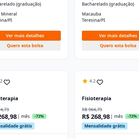
arelado (graduação)
Bacharelado (graduação)
 Mineral
Macauba
ina/PI
Teresina/PI
Ver mais detalhes
Ver mais detalhes
Quero esta bolsa
Quero esta bolsa
.2
4.2
oterapia
Fisioterapia
64,79
R$ 964,79
268,98
R$ 268,98
| mês
| mês
-72%
-72%
salidade grátis
Mensalidade grátis