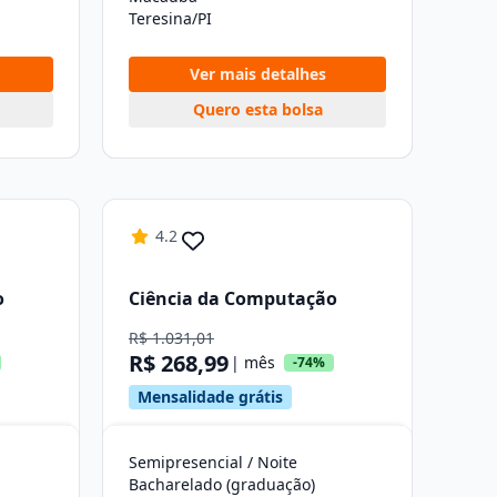
Teresina/PI
Ver mais detalhes
Quero esta bolsa
4.2
o
Ciência da Computação
R$ 1.031,01
R$ 268,99
| mês
-74%
Mensalidade grátis
Semipresencial / Noite
Bacharelado (graduação)