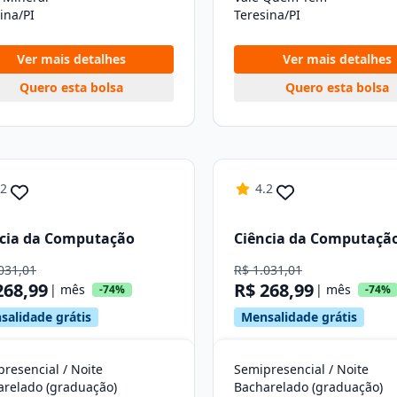
ina/PI
Teresina/PI
Ver mais detalhes
Ver mais detalhes
Quero esta bolsa
Quero esta bolsa
.2
4.2
cia da Computação
Ciência da Computaçã
031,01
R$ 1.031,01
268,99
R$ 268,99
| mês
| mês
-74%
-74%
salidade grátis
Mensalidade grátis
resencial / Noite
Semipresencial / Noite
arelado (graduação)
Bacharelado (graduação)