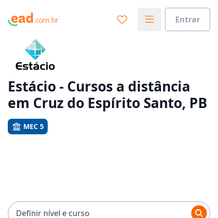
Entrar
Já sabe o que você quer estudar?
Vamos te guiar no caminho ideal para seus estudos
0%
Estácio - Cursos a distância
em Cruz do Espírito Santo, PB
Sim, já sei
MEC 5
Ainda não sei
Definir nível e curso