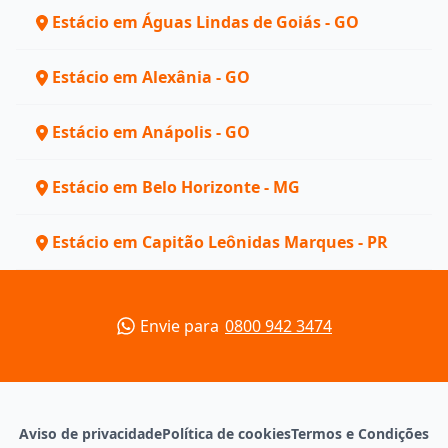
Estácio em Águas Lindas de Goiás - GO
Estácio em Alexânia - GO
Estácio em Anápolis - GO
Estácio em Belo Horizonte - MG
Estácio em Capitão Leônidas Marques - PR
Envie para
0800 942 3474
Aviso de privacidade
Política de cookies
Termos e Condições