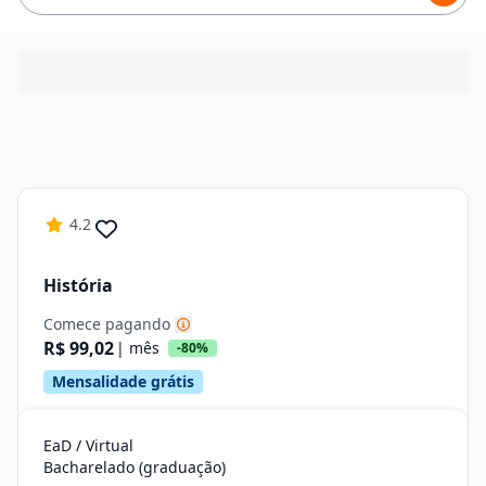
4.2
História
Comece pagando
R$ 99,02
| mês
-80%
Mensalidade grátis
EaD / Virtual
Bacharelado (graduação)