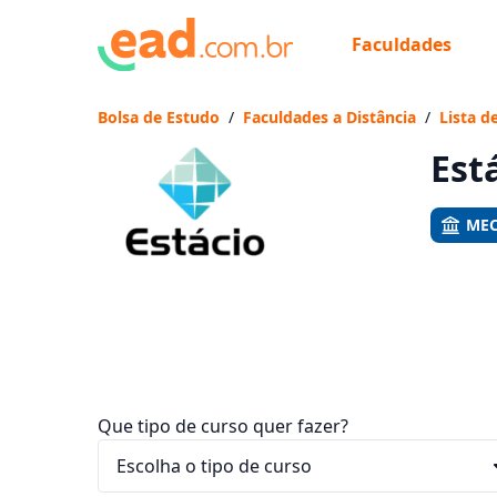
Faculdades
Já
Vam
Bolsa de Estudo
/
Faculdades a Distância
/
Lista d
Est
MEC
Que tipo de curso quer fazer?