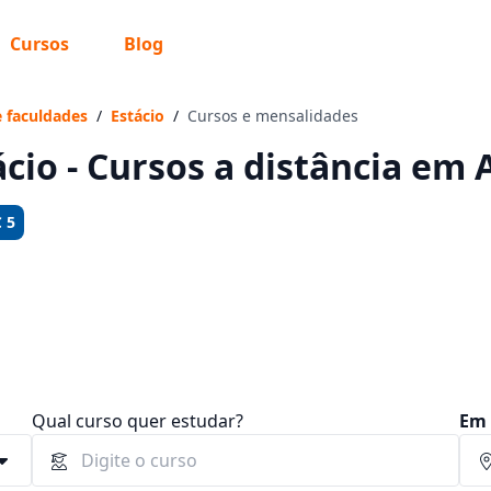
Cursos
Blog
 sabe o que você quer estudar?
os te guiar no caminho ideal para seus estudos
e faculdades
/
Estácio
/
Cursos e mensalidades
ácio - Cursos a distância em 
 5
Sim, já sei
Ainda não sei
Qual curso quer estudar?
Em 