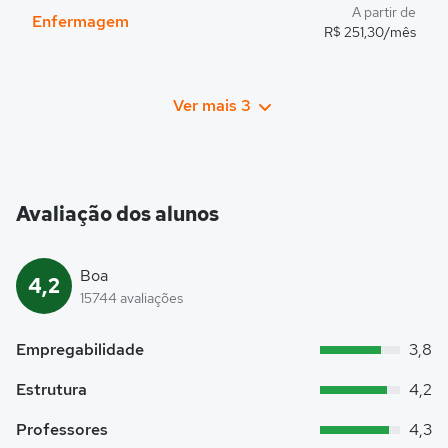
A partir de
Enfermagem
R$ 251,30/mês
Ver mais 3
Avaliação dos alunos
Boa
4,2
15744 avaliações
Empregabilidade
3,8
Estrutura
4,2
Professores
4,3