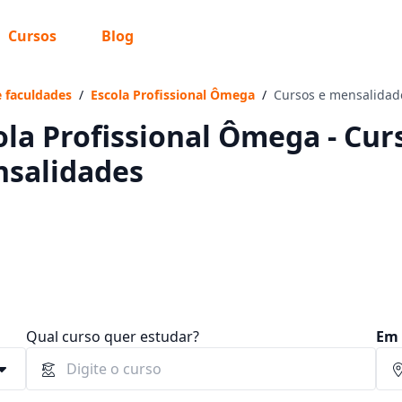
Cursos
Blog
 sabe o que você quer estudar?
os te guiar no caminho ideal para seus estudos
e faculdades
/
Escola Profissional Ômega
/
Cursos e mensalidad
ola Profissional Ômega - Curs
salidades
Sim, já sei
Ainda não sei
Qual curso quer estudar?
Em 