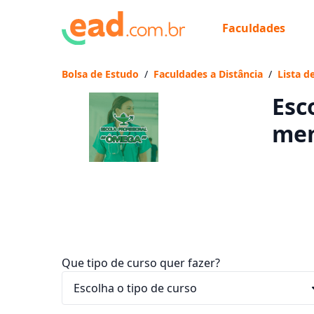
Faculdades
Já
Vam
Bolsa de Estudo
/
Faculdades a Distância
/
Lista d
Esc
men
Que tipo de curso quer fazer?