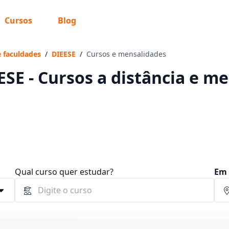
Cursos
Blog
 sabe o que você quer estudar?
os te guiar no caminho ideal para seus estudos
e faculdades
/
DIEESE
/
Cursos e mensalidades
ESE - Cursos a distância e m
Sim, já sei
Ainda não sei
Qual curso quer estudar?
Em 