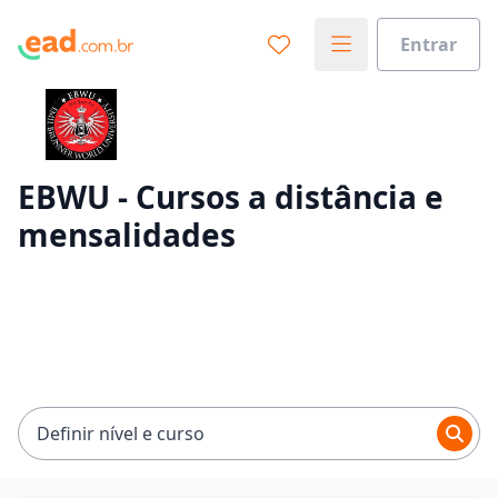
Entrar
Já sabe o que você quer estudar?
Vamos te guiar no caminho ideal para seus estudos
0%
EBWU - Cursos a distância e
mensalidades
Sim, já sei
Ainda não sei
Definir nível e curso