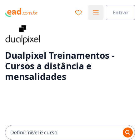
Entrar
Já sabe o que você quer estudar?
Vamos te guiar no caminho ideal para seus estudos
0%
Dualpixel Treinamentos -
Cursos a distância e
Sim, já sei
mensalidades
Ainda não sei
Definir nível e curso