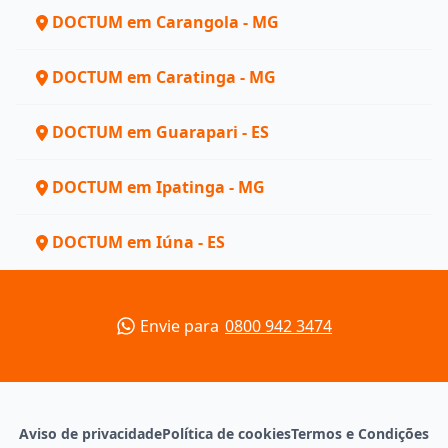
DOCTUM em Carangola - MG
DOCTUM em Caratinga - MG
DOCTUM em Guarapari - ES
DOCTUM em Ipatinga - MG
DOCTUM em Iúna - ES
Envie para
0800 942 3474
Aviso de privacidade
Política de cookies
Termos e Condições