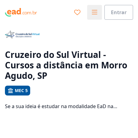
Entrar
Já sabe o que você quer estudar?
Vamos te guiar no caminho ideal para seus estudos
0%
Cruzeiro do Sul Virtual -
Cursos a distância em Morro
Sim, já sei
Agudo, SP
MEC 5
Ainda não sei
Se a sua ideia é estudar na modalidade EaD na
Cruzeiro do Sul Virtual e com um polo de apoio em
Morro Agudo, veja quais são os 130 cursos oferecidos
pela instituição nos 2 campus da cidade e consulte os
valores das mensalidades, que ficam entre R$ 111,92 e