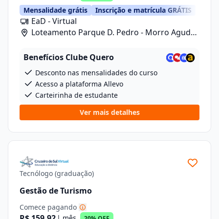
Mensalidade grátis
Inscrição e matrícula GRÁTIS
EaD - Virtual
Loteamento Parque D. Pedro - Morro Agudo/
Rua Carlos Gomes, 601, Lote 1 Quadra 2
Benefícios Clube Quero
Desconto nas mensalidades do curso
Acesso a plataforma Allevo
Carteirinha de estudante
Ver mais detalhes
Tecnólogo (graduação)
Gestão de Turismo
Comece pagando
R$ 159,92
| mês
20% OFF