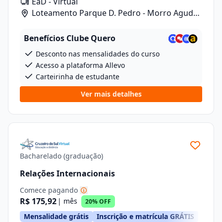
EaD - Virtual
Loteamento Parque D. Pedro - Morro Agudo/
Rua Carlos Gomes, 601, Lote 1 Quadra 2
Benefícios Clube Quero
Desconto nas mensalidades do curso
Acesso a plataforma Allevo
Carteirinha de estudante
Ver mais detalhes
Bacharelado (graduação)
Relações Internacionais
Comece pagando
R$ 175,92
| mês
20% OFF
Mensalidade grátis
Inscrição e matrícula GRÁTIS