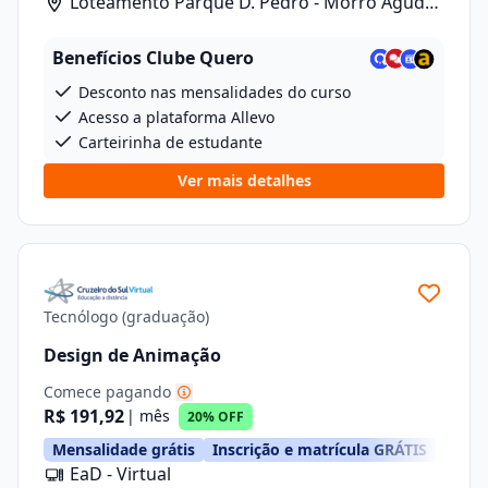
Loteamento Parque D. Pedro - Morro Agudo/
Rua Carlos Gomes, 601, Lote 1 Quadra 2
Benefícios Clube Quero
Desconto nas mensalidades do curso
Acesso a plataforma Allevo
Carteirinha de estudante
Ver mais detalhes
Tecnólogo (graduação)
Design de Animação
Comece pagando
R$ 191,92
| mês
20% OFF
Mensalidade grátis
Inscrição e matrícula GRÁTIS
EaD - Virtual