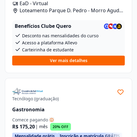
EaD - Virtual
Loteamento Parque D. Pedro - Morro Agudo/
Rua Carlos Gomes, 601, Lote 1 Quadra 2
Benefícios Clube Quero
Desconto nas mensalidades do curso
Acesso a plataforma Allevo
Carteirinha de estudante
Ver mais detalhes
Tecnólogo (graduação)
Gastronomia
Comece pagando
R$ 175,20
| mês
20% OFF
Mensalidade grátis
Inscrição e matrícula GRÁTIS