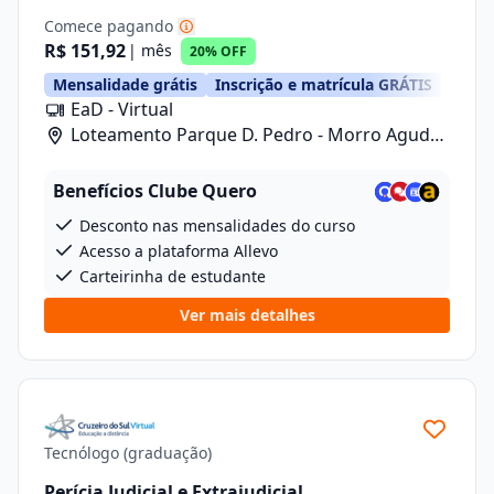
Comece pagando
R$ 151,92
| mês
20% OFF
Mensalidade grátis
Inscrição e matrícula GRÁTIS
EaD - Virtual
Loteamento Parque D. Pedro - Morro Agudo/
Rua Carlos Gomes, 601, Lote 1 Quadra 2
Benefícios Clube Quero
Desconto nas mensalidades do curso
Acesso a plataforma Allevo
Carteirinha de estudante
Ver mais detalhes
Tecnólogo (graduação)
Perícia Judicial e Extrajudicial