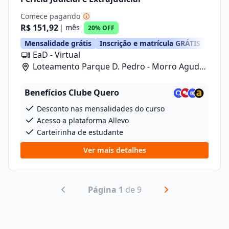
Comece pagando
R$ 151,92
| mês
20% OFF
Mensalidade grátis
Inscrição e matrícula GRÁTIS
EaD - Virtual
Loteamento Parque D. Pedro - Morro Agudo/
Rua Carlos Gomes, 601, Lote 1 Quadra 2
Benefícios Clube Quero
Desconto nas mensalidades do curso
Acesso a plataforma Allevo
Carteirinha de estudante
Ver mais detalhes
Página 1
de 9