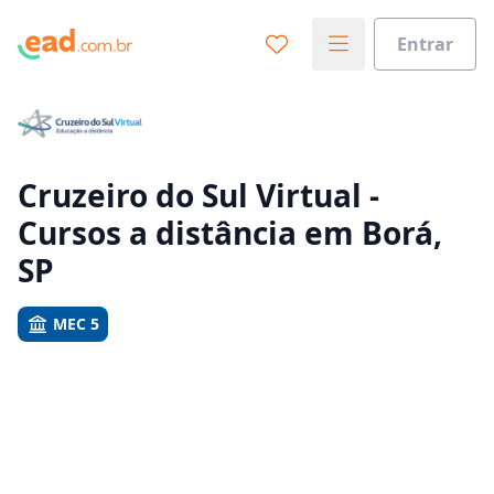
Entrar
Já sabe o que você quer estudar?
Vamos te guiar no caminho ideal para seus estudos
0%
Cruzeiro do Sul Virtual -
Cursos a distância em Borá,
Sim, já sei
SP
MEC 5
Ainda não sei