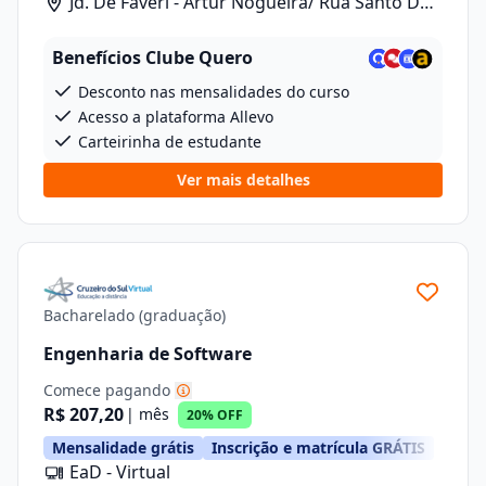
Jd. De Faveri - Artur Nogueira/ Rua Santo De
Fáveri, 789
Benefícios Clube Quero
Desconto nas mensalidades do curso
Acesso a plataforma Allevo
Carteirinha de estudante
Ver mais detalhes
Bacharelado (graduação)
Engenharia de Software
Comece pagando
R$ 207,20
| mês
20% OFF
Mensalidade grátis
Inscrição e matrícula GRÁTIS
EaD - Virtual