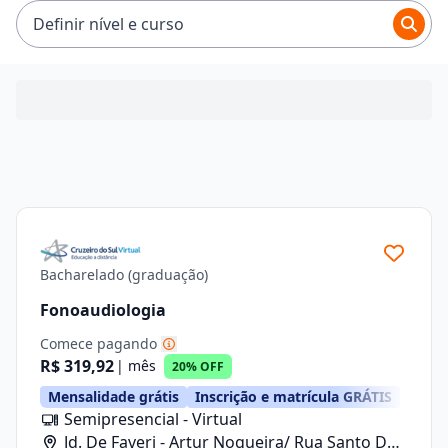
R$ 101,92 e R$ 354,24.
Definir nível e curso
Bacharelado (graduação)
Fonoaudiologia
Comece pagando
R$ 319,92
| mês
20% OFF
Mensalidade grátis
Inscrição e matrícula GRÁTIS
Semipresencial - Virtual
Jd. De Faveri - Artur Nogueira/ Rua Santo De