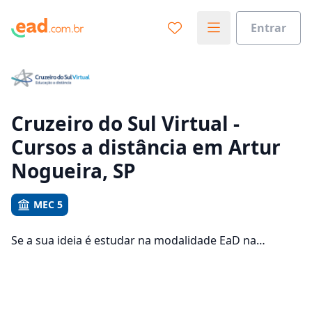
Entrar
Já sabe o que você quer estudar?
Vamos te guiar no caminho ideal para seus estudos
0%
Cruzeiro do Sul Virtual -
Cursos a distância em Artur
Sim, já sei
Nogueira, SP
MEC 5
Ainda não sei
Se a sua ideia é estudar na modalidade EaD na
Cruzeiro do Sul Virtual e com um polo de apoio em
Artur Nogueira, veja quais são os 697 cursos
oferecidos pela instituição nos 1 campus da cidade e
consulte os valores das mensalidades, que ficam entre