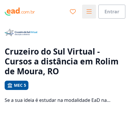
Entrar
Já sabe o que você quer estudar?
Vamos te guiar no caminho ideal para seus estudos
0%
Cruzeiro do Sul Virtual -
Cursos a distância em Rolim
Sim, já sei
de Moura, RO
MEC 5
Ainda não sei
Se a sua ideia é estudar na modalidade EaD na
Cruzeiro do Sul Virtual e com um polo de apoio em
Rolim de Moura, veja quais são os 672 cursos
oferecidos pela instituição nos 1 campus da cidade e
consulte os valores das mensalidades, que ficam entre