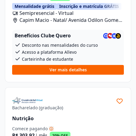
Mensalidade grátis
Inscrição e matrícula GRÁTIS
Semipresencial - Virtual
Capim Macio - Natal/ Avenida Odilon Gomes
De Lima , 7, Loja 04
Benefícios Clube Quero
Desconto nas mensalidades do curso
Acesso a plataforma Allevo
Carteirinha de estudante
Ver mais detalhes
Bacharelado (graduação)
Nutrição
Comece pagando
R$ 303,92
| mês
20% OFF