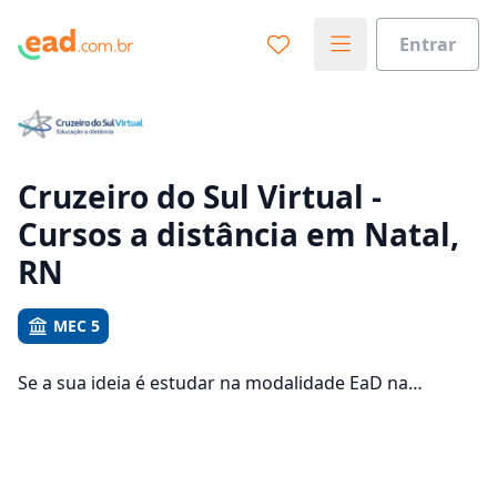
Entrar
Já sabe o que você quer estudar?
Vamos te guiar no caminho ideal para seus estudos
0%
Cruzeiro do Sul Virtual -
Cursos a distância em Natal,
Sim, já sei
RN
MEC 5
Ainda não sei
Se a sua ideia é estudar na modalidade EaD na
Cruzeiro do Sul Virtual e com um polo de apoio em
Natal, veja quais são os 2078 cursos oferecidos pela
instituição nos 3 campus da cidade e consulte os
valores das mensalidades, que ficam entre R$ 101,92 e