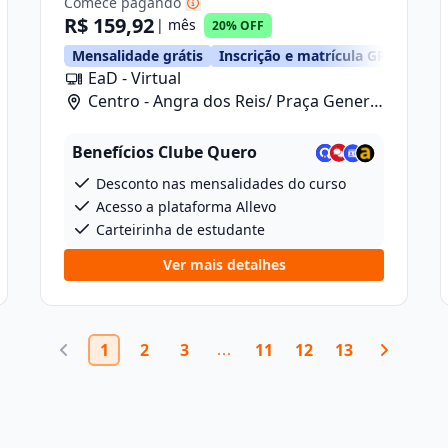
Comece pagando
R$ 159,92
| mês
20% OFF
TIS
Mensalidade grátis
Inscrição e matrícula GRÁTIS
EaD - Virtual
Centro - Angra dos Reis/ Praça General
Osório, 46
Benefícios Clube Quero
Desconto nas mensalidades do curso
Acesso a plataforma Allevo
Carteirinha de estudante
Ver mais detalhes
1
2
3
11
12
13