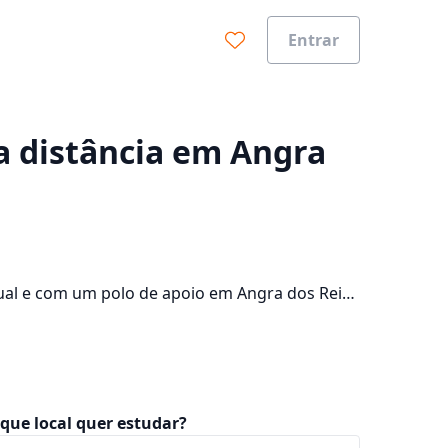
Entrar
0%
 a distância em Angra
tual e com um polo de apoio em Angra dos Reis,
pus da cidade e consulte os valores das
que local quer estudar?