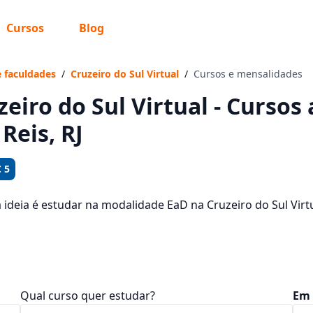
Cursos
Blog
 sabe o que você quer estudar?
os te guiar no caminho ideal para seus estudos
e faculdades
/
Cruzeiro do Sul Virtual
/
Cursos e mensalidades
zeiro do Sul Virtual - Cursos
Reis, RJ
Sim, já sei
 5
a ideia é estudar na modalidade EaD na Cruzeiro do Sul Vir
ais são os 692 cursos oferecidos pela instituição nos 1 cam
Ainda não sei
dades, que ficam entre R$ 101,92 e R$ 354,24.
Qual curso quer estudar?
Em 