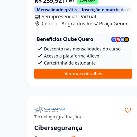
R$ 239,92
| mês
20% OFF
Mensalidade grátis
Inscrição e matrícula GRÁ
Semipresencial - Virtual
Centro - Angra dos Reis/ Praça General
Osório, 46
Benefícios Clube Quero
Desconto nas mensalidades do curso
Acesso a plataforma Allevo
Carteirinha de estudante
Ver mais detalhes
Tecnólogo (graduação)
Cibersegurança