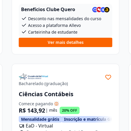
Osório, 46
Benefícios Clube Quero
Desconto nas mensalidades do curso
Acesso a plataforma Allevo
Carteirinha de estudante
Ver mais detalhes
Bacharelado (graduação)
Ciências Contábeis
Comece pagando
R$ 143,92
| mês
20% OFF
TIS
Mensalidade grátis
Inscrição e matrícula GRÁTIS
EaD - Virtual