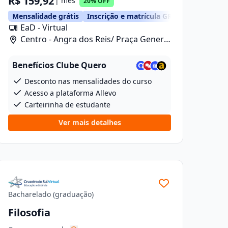
R$ 159,92
| mês
20% OFF
Mensalidade grátis
Inscrição e matrícula GRÁTIS
EaD - Virtual
Centro - Angra dos Reis/ Praça General
Osório, 46
Benefícios Clube Quero
Desconto nas mensalidades do curso
Acesso a plataforma Allevo
Carteirinha de estudante
Ver mais detalhes
Bacharelado (graduação)
Filosofia