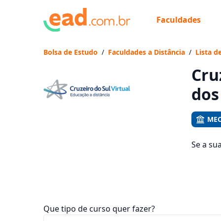
Faculdades
Já
Vam
Bolsa de Estudo
/
Faculdades a Distância
/
Lista d
Cru
dos 
MEC
Se a su
veja qu
mensali
Que tipo de curso quer fazer?