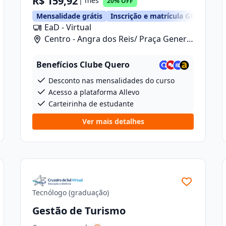
R$ 159,92
| mês
20% OFF
TIS
Mensalidade grátis
Inscrição e matrícula GRÁTIS
EaD - Virtual
Centro - Angra dos Reis/ Praça General
Osório, 46
Benefícios Clube Quero
Desconto nas mensalidades do curso
Acesso a plataforma Allevo
Carteirinha de estudante
Ver mais detalhes
Tecnólogo (graduação)
Gestão de Turismo