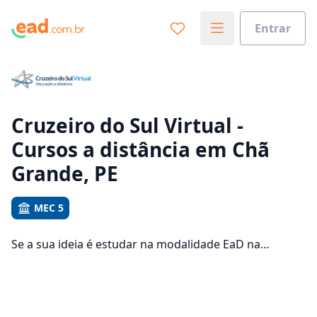
Entrar
Já sabe o que você quer estudar?
Vamos te guiar no caminho ideal para seus estudos
0%
Cruzeiro do Sul Virtual -
Cursos a distância em Chã
Sim, já sei
Grande, PE
MEC 5
Ainda não sei
Se a sua ideia é estudar na modalidade EaD na
Cruzeiro do Sul Virtual e com um polo de apoio em
Chã Grande, veja quais são os 569 cursos oferecidos
pela instituição nos 1 campus da cidade e consulte os
valores das mensalidades, que ficam entre R$ 101,92 e