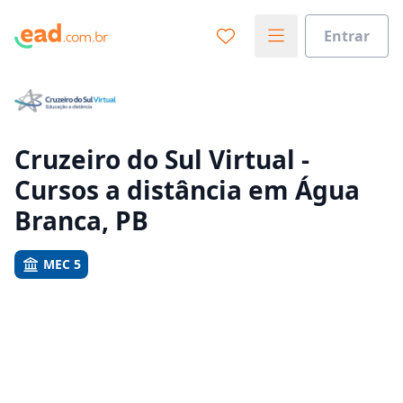
Entrar
Já sabe o que você quer estudar?
Vamos te guiar no caminho ideal para seus estudos
0%
Cruzeiro do Sul Virtual -
Cursos a distância em Água
Sim, já sei
Branca, PB
MEC 5
Ainda não sei