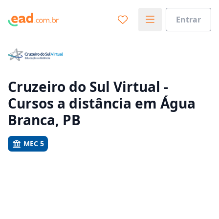
Entrar
Já sabe o que você quer estudar?
Vamos te guiar no caminho ideal para seus estudos
0%
Cruzeiro do Sul Virtual -
Cursos a distância em Água
Sim, já sei
Branca, PB
MEC 5
Ainda não sei