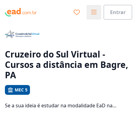
Entrar
Já sabe o que você quer estudar?
Vamos te guiar no caminho ideal para seus estudos
0%
Cruzeiro do Sul Virtual -
Cursos a distância em Bagre,
Sim, já sei
PA
MEC 5
Ainda não sei
Se a sua ideia é estudar na modalidade EaD na
Cruzeiro do Sul Virtual e com um polo de apoio em
Bagre, veja quais são os 569 cursos oferecidos pela
instituição nos 1 campus da cidade e consulte os
valores das mensalidades, que ficam entre R$ 101,92 e