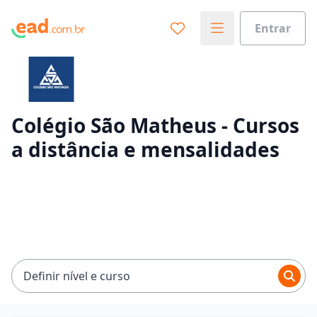
Entrar
Já sabe o que você quer estudar?
Vamos te guiar no caminho ideal para seus estudos
0%
Colégio São Matheus - Cursos
a distância e mensalidades
Sim, já sei
Ainda não sei
Definir nível e curso